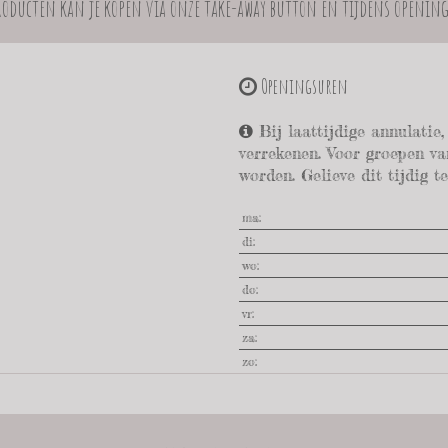
producten kan je kopen via onze take-away button en tijdens openin
Openingsuren
Bij laattijdige annulatie,
verrekenen. Voor groepen v
worden. Gelieve dit tijdig t
ma:
di:
wo:
do:
vr:
za:
zo: