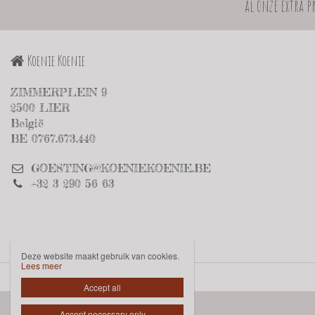
al onze extra 
Koenie Koenie
ZIMMERPLEIN 9
2500 LIER
België
BE 0767.673.440
GOESTING@KOENIEKOENIE.BE
+32 3 290 56 63
Deze website maakt gebruik van cookies.
Lees meer
Disclaimer
Privacybeleid

Accept all
Accept necessary only