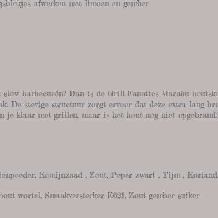
 ijsblokjes afwerken met limoen en gember
 & slow barbecueën? Dan is de Grill Fanatics Marabu houtsk
k. De stevige structuur zorgt ervoor dat deze extra lang bra
n je klaar met grillen, maar is het hout nog niet opgebrand?
Uienpoeder, Komijnzaad , Zout, Peper zwart , Tijm , Koriand
thout wortel, Smaakversterker E621, Zout gember suiker