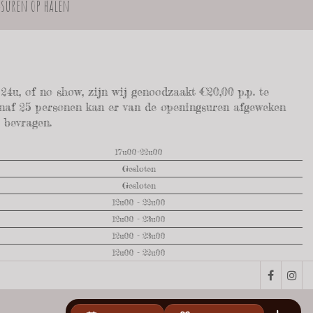
gsuren op halen
 24u, of no show, zijn wij genoodzaakt €20,00 p.p. te
anaf 25 personen kan er van de openingsuren afgeweken
e bevragen.
17u00-22u00
Gesloten
Gesloten
12u00 - 22u00
12u00 - 23u00
12u00 - 23u00
12u00 - 22u00