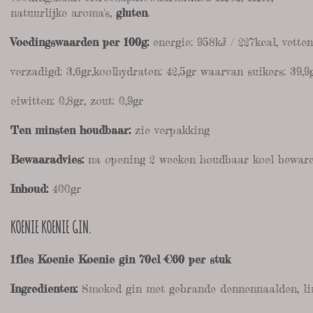
natuurlijke aroma's,
gluten
.
Voedingswaarden per 100g:
energie: 958kJ / 227kcal, vette
verzadigd: 3,6gr,koolhydraten: 42,5gr waarvan suikers: 39,9g
eiwitten: 0,8gr, zout: 0,9gr
Ten minsten houdbaar:
zie verpakking
Bewaaradvies:
na opening 2 weeken houdbaar koel bewar
Inhoud:
400gr
KOENIE KOENIE GIN.
1fles Koenie Koenie gin 70cl €60 per stuk
Ingredienten:
Smoked gin met gebrande dennennaalden, li