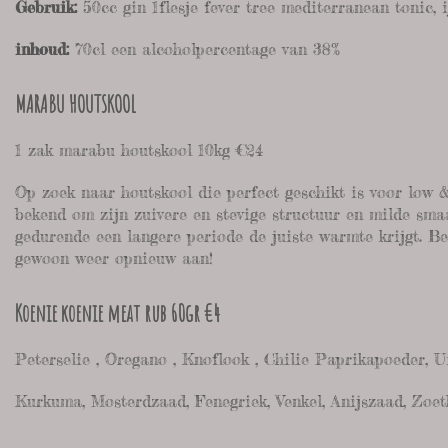
Gebruik:
50cc gin 1flesje fever tree mediterranean tonic,
inhoud:
70cl een alcoholpercentage van 38%
MARABU HOUTSKOOL
1 zak marabu houtskool 10kg €24
Op zoek naar houtskool die perfect geschikt is voor low
bekend om zijn zuivere en stevige structuur en milde smaa
gedurende een langere periode de juiste warmte krijgt. Be
gewoon weer opnieuw aan!
Koenie koenie meat rub 60gr €4
Peterselie , Oregano , Knoflook , Chilie Paprikapoeder, 
Kurkuma, Mosterdzaad, Fenegriek, Venkel, Anijszaad, Zoe