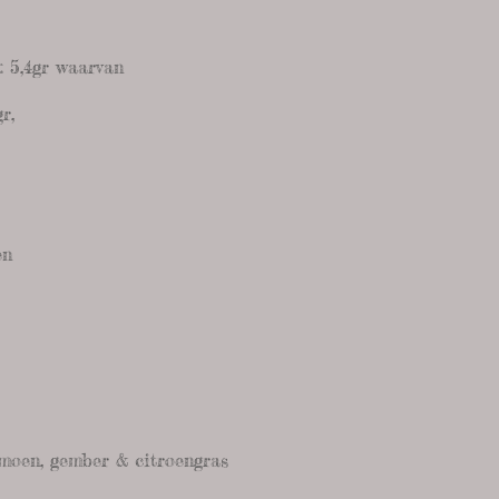
n: 5,4gr waarvan
r,
en
moen, gember & citroengras