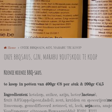
Home
ONZE BBQSAUS, GIN, MARABU TE KOOP
ONZE BBQSAUS, GIN, MARABU HOUTSKOOL TE KOOP
Koenie koenie BBQ-saus.
te koop in potten van 400gr €8 per stuk & 200gr €4,5
Ingredienten:
ketchup, suiker, azijn, boter(
lactose
),
fruit 3.6%(appel,peer,dadel), zout, kruiden en specerijen(
mo
limoensap, gemodificeerd zetmeel, ui, look,
soja
saus, ansj
Voedingszuur: citroesap.Bewaarmiddel: E202, E211,