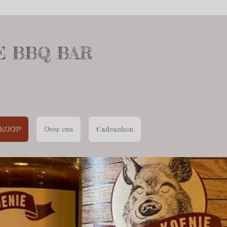
E BBQ BAR
 KOOP
Over ons
Cadeaubon