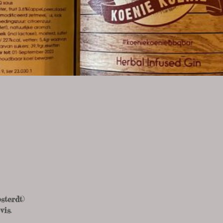
sterdt
)
o
vis
.